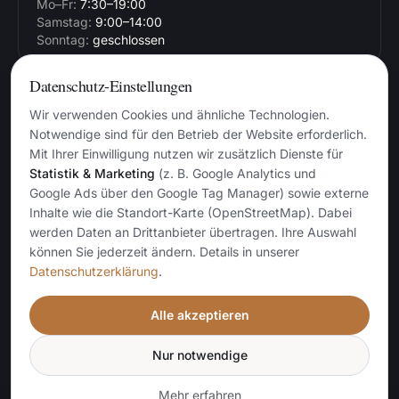
Mo–Fr:
7:30–19:00
Samstag:
9:00–14:00
Sonntag:
geschlossen
Datenschutz-Einstellungen
Einzugsgebiet
Wir verwenden Cookies und ähnliche Technologien.
Aachen
·
Alsdorf
·
Würselen
·
Herzogenrath
·
Stolberg
·
Notwendige sind für den Betrieb der Website erforderlich.
Eschweiler
·
Köln
·
Düsseldorf
Mit Ihrer Einwilligung nutzen wir zusätzlich Dienste für
Statistik & Marketing
(z. B. Google Analytics und
Google Ads über den Google Tag Manager) sowie externe
Vertrauen
Inhalte wie die Standort-Karte (OpenStreetMap). Dabei
Handwerkskammer Aachen
werden Daten an Drittanbieter übertragen. Ihre Auswahl
Betriebsnummer 3106615
können Sie jederzeit ändern. Details in unserer
USt-ID DE 318417214
Datenschutzerklärung
.
Alle akzeptieren
Nur notwendige
Fliesen und Naturstein Schöngen
© 1988 – 2026 · Marcus Schöngen
Impressum
Datenschutz
Sitemap
Cookie-Einstellungen
Mehr erfahren