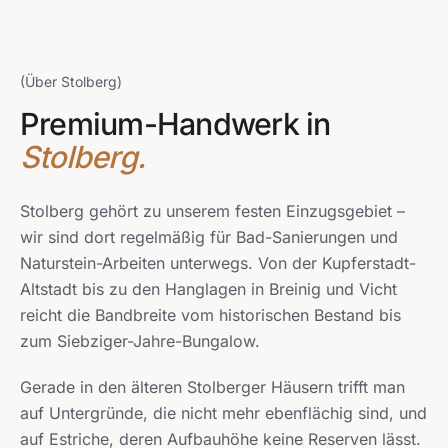
STANDORTE
Anrufen
WhatsApp
Aachen
Alsdorf
Würselen
Herzogenrath
02404 / 9799190 · Mo–Fr 7:30–19:00
(Über Stolberg)
Stolberg
Eschweiler
Köln
Düsseldorf
Einzugsgebiet →
Premium-Handwerk in
Stolberg.
Stolberg gehört zu unserem festen Einzugsgebiet –
wir sind dort regelmäßig für Bad-Sanierungen und
Naturstein-Arbeiten unterwegs. Von der Kupferstadt-
Altstadt bis zu den Hanglagen in Breinig und Vicht
reicht die Bandbreite vom historischen Bestand bis
zum Siebziger-Jahre-Bungalow.
Gerade in den älteren Stolberger Häusern trifft man
auf Untergründe, die nicht mehr ebenflächig sind, und
auf Estriche, deren Aufbauhöhe keine Reserven lässt.