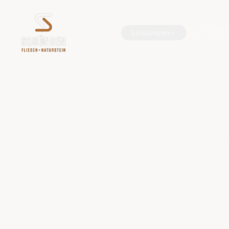
Start
Einzugsgebiet
Köln
(LOKAL)
Schöngen
Köln
—
Premium-
Leistungen
Schöngen
Leistungen
Köln
–
Naturstein
Designoberfläch
Für besondere Projekte fahren wir auch nach Köln – N
Großformat-Verlegungen, fugenlose Designoberfläche
der Fassade. Unser MAPEI-Insider-Wissen und der Sc
in Köln ge