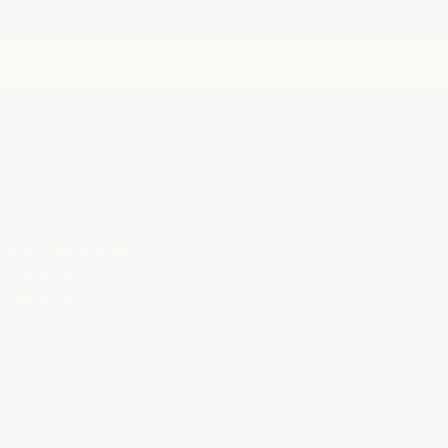
-Standard
Vorher / Nachher
Wertsteigerung
Über uns
sen,
-Standard
Vorher / Nachher
Wertsteigerung
Über uns
Würselen.
dort regelmäßig im
ose Bäder,
n einzigen