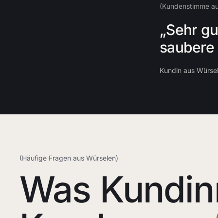
(Kundenstimme au
„Sehr gu
saubere 
Kundin aus Würse
(Häufige Fragen aus Würselen)
Was Kundin