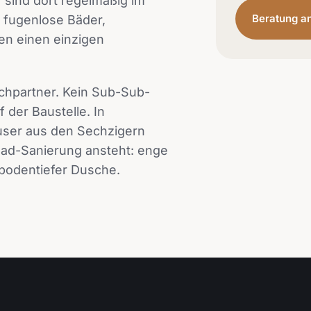
r sind dort regelmäßig im
Beratung a
 fugenlose Bäder,
en einen einzigen
echpartner. Kein Sub-Sub-
der Baustelle. In
user aus den Sechzigern
 Bad-Sanierung ansteht: enge
 bodentiefer Dusche.