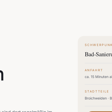
SCHWERPUN
Bad-Sanieru
n
ANFAHRT
ca. 15 Minuten a
STADTTEILE
Broichweiden · 