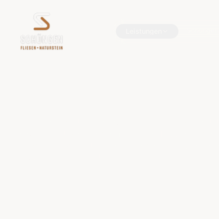
Start
Einzugsgebiet
Würselen
(LOKAL)
Schöngen
Würselen
Leistungen
—
Flie
Schöngen
Leistungen
Naturstein
und
Komplettbäder
in
Würselen liegt direkt an unserer Werkstatt – wir sind 
Einsatz. Bad-Sanierungen, Naturstein-Treppen, fugenl
Pflegekasse-geförderte Anpassungen: Sie haben eine
Ansprechpartner für das