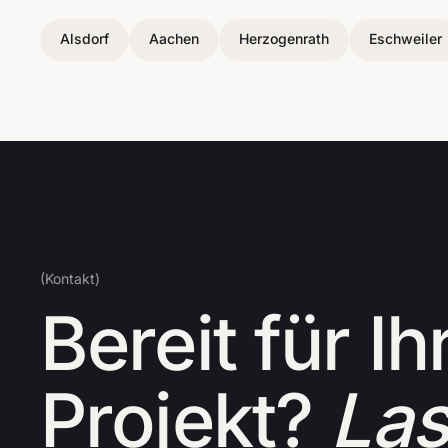
Alsdorf
Aachen
Herzogenrath
Eschweiler
(Kontakt)
Bereit für Ih
Projekt?
La