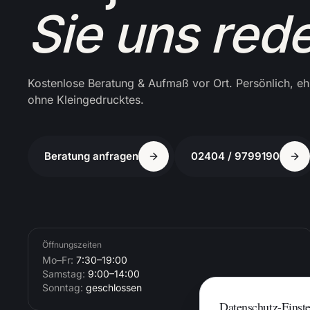
Sie uns red
Kostenlose Beratung & Aufmaß vor Ort. Persönlich, ehr
ohne Kleingedrucktes.
Beratung anfragen
02404 / 9799190
Öffnungszeiten
Mo–Fr:
7:30–19:00
Samstag:
9:00–14:00
Sonntag:
geschlossen
Datenschutz-Einst