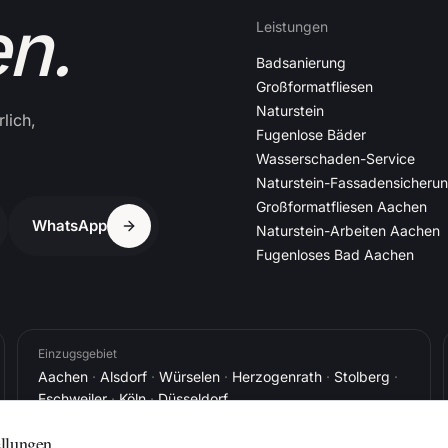
en.
Leistungen
Badsanierung
Großformatfliesen
Naturstein
lich,
Fugenlose Bäder
Wasserschaden-Service
Naturstein-Fassadensicheru
Großformatfliesen Aachen
WhatsApp
Naturstein-Arbeiten Aachen
Fugenloses Bad Aachen
Einzugsgebiet
Aachen
·
Alsdorf
·
Würselen
·
Herzogenrath
·
Stolberg
·
Eschweiler
·
Köln
·
Düsseldorf
ellungen