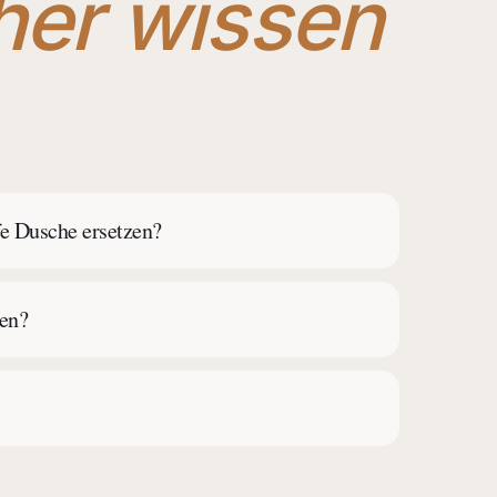
her wissen
fe Dusche ersetzen?
ten?