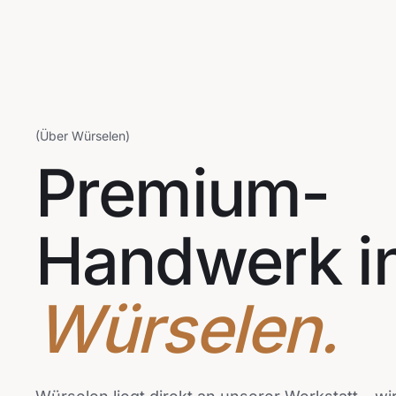
(Über Würselen)
Premium-
Handwerk i
Würselen.